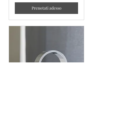
Prenotati adesso
VERIFICA FATTURA
ACQUA
Problemi di fatturazione? vuoi fare un