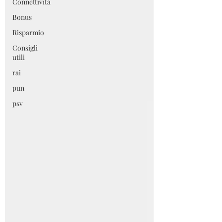
Connettività
Bonus
Risparmio
Consigli
utili
rai
pun
psv