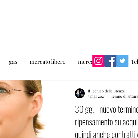
gas
mercato libero
mercato tutelato
Te
Risparmio
Consigli utili
rai
pun
psv
Il Tecnico delle Utenze
3 mar 2025
Tempo di lettura
30 gg. - nuovo termine 
ripensamento su acquist
quindi anche contratti 