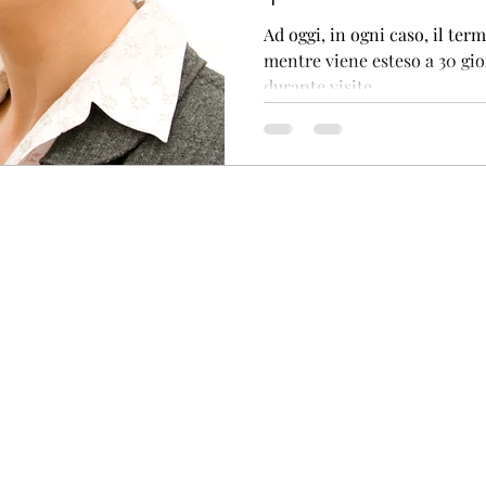
gas.
Ad oggi, in ogni caso, il termine di
mentre viene esteso a 30 giorni per i contratti c
durante visite...