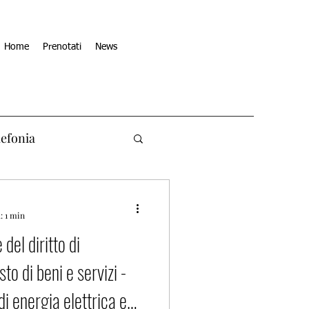
Home
Prenotati
News
lefonia
: 1 min
del diritto di
o di beni e servizi -
di energia elettrica e