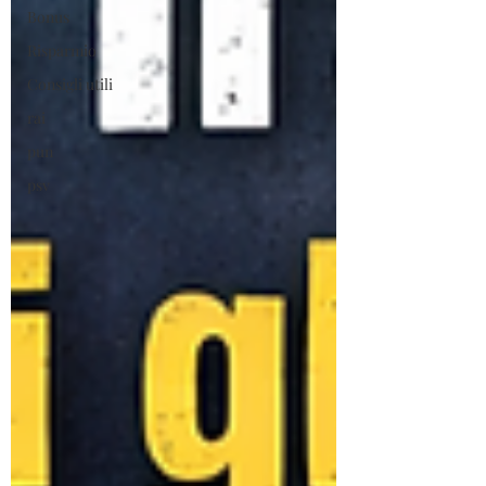
Bonus
Risparmio
Consigli utili
rai
pun
psv