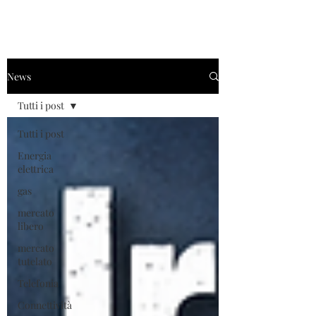
News
Tutti i post
Tutti i post
Energia
elettrica
gas
mercato
libero
mercato
tutelato
Telefonia
Connettività