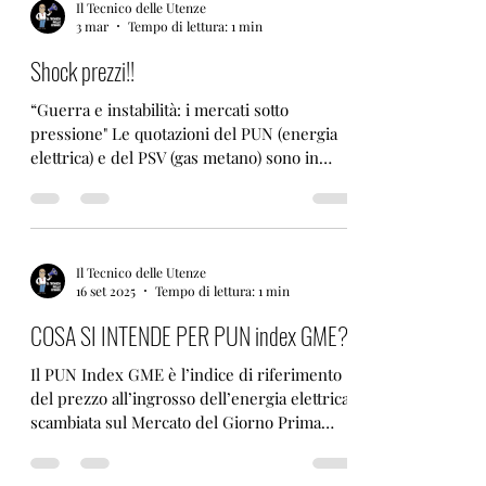
Il Tecnico delle Utenze
3 mar
Tempo di lettura: 1 min
Shock prezzi!!
“Guerra e instabilità: i mercati sotto
pressione" Le quotazioni del PUN (energia
elettrica) e del PSV (gas metano) sono in
forte movimento. Il motivo ha un nome
preciso: Stretto di Hormuz . 📍 È uno snodo
strategico per il traffico di gas e petrolio via
mare. L’Italia, che negli ultimi anni ha
Il Tecnico delle Utenze
puntato molto sulla diversificazione
16 set 2025
Tempo di lettura: 1 min
attraverso il GNL (Gas Naturale Liquefatto)
trasportato via nave, torna a essere
COSA SI INTENDE PER PUN index GME?
vulnerabile: se le metaniere non
attraversano Hormuz, l’offerta g
Il PUN Index GME è l’indice di riferimento
del prezzo all’ingrosso dell’energia elettrica
scambiata sul Mercato del Giorno Prima