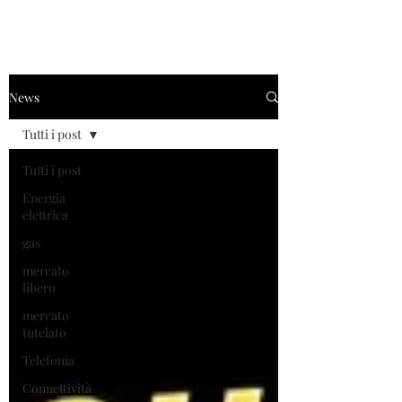
News
Tutti i post
Tutti i post
Energia
elettrica
gas
mercato
libero
mercato
tutelato
Telefonia
Connettività