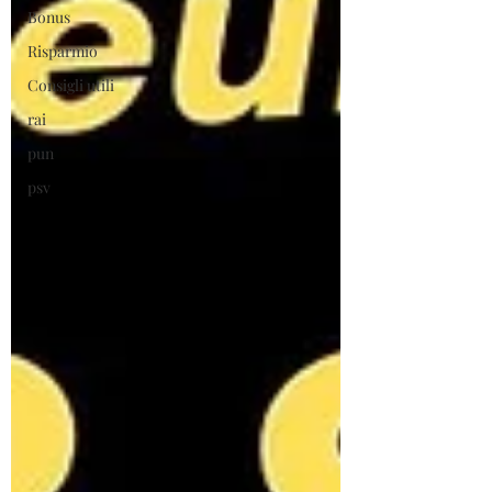
Bonus
Risparmio
Consigli utili
rai
pun
psv