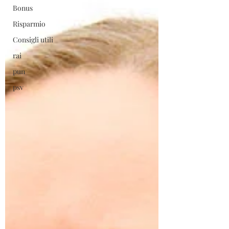
Bonus
Risparmio
Consigli utili
rai
pun
psv