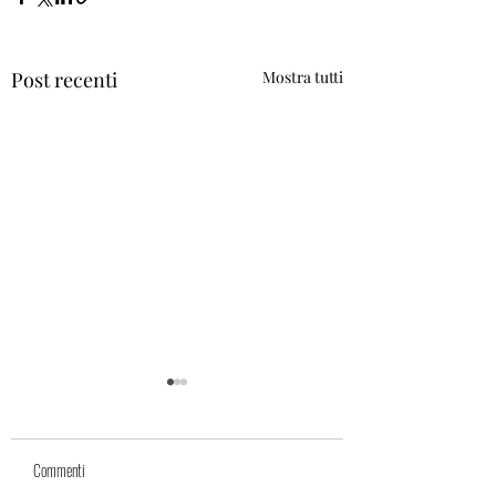
Post recenti
Mostra tutti
COSA SI INTENDE PER PUN
index GME?
Commenti
Il PUN Index GME è