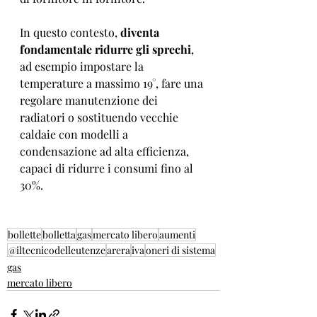
In questo contesto, 
diventa 
fondamentale ridurre gli sprechi
, 
ad esempio impostare la 
temperature a massimo 19°, fare una 
regolare manutenzione dei 
radiatori o sostituendo vecchie 
caldaie con modelli a 
condensazione ad alta efficienza, 
capaci di ridurre i consumi fino al 
30%.
bollette
bolletta
gas
mercato libero
aumenti
@iltecnicodelleutenze
arera
iva
oneri di sistema
gas
mercato libero