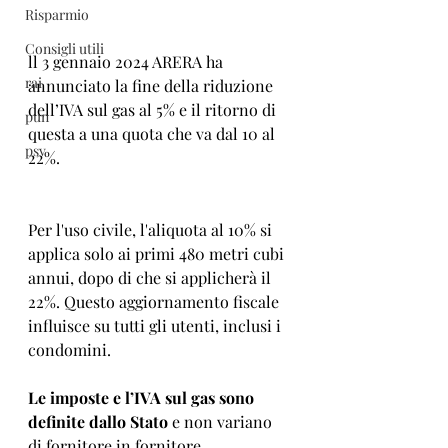
Risparmio
Consigli utili
ll 3 gennaio 2024 ARERA ha 
rai
annunciato la fine della riduzione 
dell’IVA sul gas al 5% e il ritorno di 
pun
questa a una quota che va dal 10 al 
psv
22%.
Per l'uso civile, l'aliquota al 10% si 
applica solo ai primi 480 metri cubi 
annui, dopo di che si applicherà il 
22%. Questo aggiornamento fiscale 
influisce su tutti gli utenti, inclusi i 
condomini.
Le imposte e l’IVA sul gas sono 
definite dallo Stato
 e non variano 
di fornitore in fornitore.