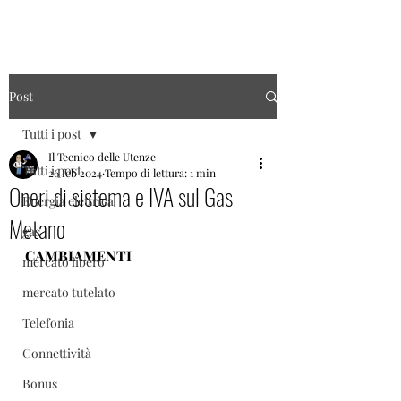
Post
Tutti i post
Il Tecnico delle Utenze
Tutti i post
26 feb 2024
Tempo di lettura: 1 min
Oneri di sistema e IVA sul Gas
Energia elettrica
Metano
gas
CAMBIAMENTI
mercato libero
mercato tutelato
Telefonia
Connettività
Bonus