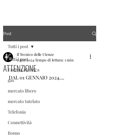
Post
Tutti i post
Il Tecnico delle Utenze
Tutti i post
6 gen 2024
Tempo di lettura: 1 min
ATTENZIONE
Energia elettrica
DAL 01 GENNAIO 2024....
gas
mercato libero
mercato tutelato
Telefonia
Connettività
Bonus