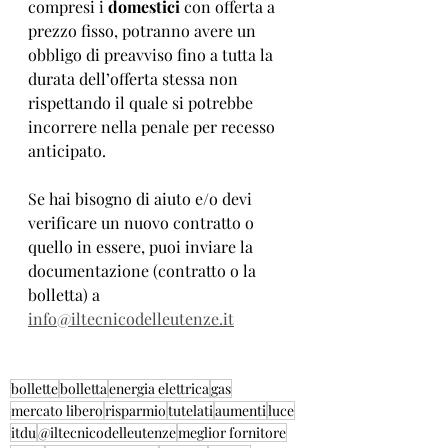
compresi i 
domestici
 con offerta a 
prezzo fisso, potranno avere un 
obbligo di preavviso fino a tutta la 
durata dell’offerta stessa non 
rispettando il quale si potrebbe 
incorrere nella penale per recesso 
anticipato.
Se hai bisogno di aiuto e/o devi 
verificare un nuovo contratto o 
quello in essere, puoi inviare la 
documentazione (contratto o la 
bolletta) a 
info@iltecnicodelleutenze.it
bollette
bolletta
energia elettrica
gas
mercato libero
risparmio
tutelati
aumenti
luce
itdu
@iltecnicodelleutenze
meglior fornitore