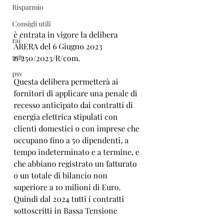
Risparmio
Consigli utili
è entrata in vigore la delibera 
rai
ARERA del 6 Giugno 2023 
pun
n°250/2023/R/com. 
psv
Questa delibera permetterà ai 
fornitori di applicare una penale di 
recesso anticipato dai contratti di 
energia elettrica stipulati con 
clienti domestici o con imprese che 
occupano fino a 50 dipendenti, a 
tempo indeterminato e a termine, e 
che abbiano registrato un fatturato 
o un totale di bilancio non 
superiore a 10 milioni di Euro. 
Quindi dal 2024 tutti i contratti 
sottoscritti in Bassa Tensione 