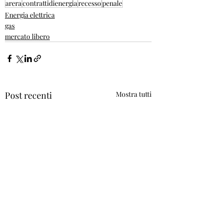
arera
contrattidienergia
recesso
penale
Energia elettrica
gas
mercato libero
Post recenti
Mostra tutti