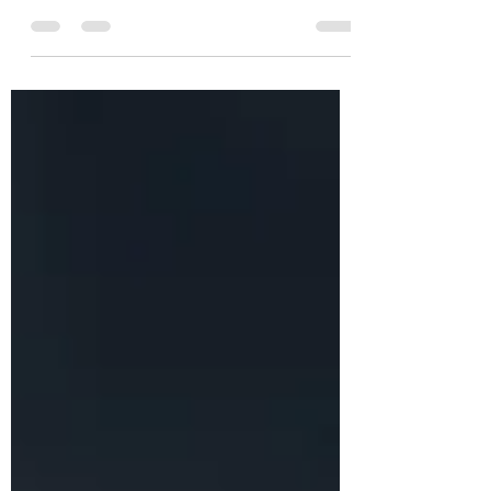
pressione" Le quotazioni del PUN (energia
elettrica) e del PSV (gas metano) sono in
forte movimento. Il motivo ha un nome
preciso: Stretto di Hormuz . 📍 È uno snodo
strategico per il traffico di gas e petrolio via
mare. L’Italia, che negli ultimi anni ha
puntato molto sulla diversificazione
attraverso il GNL (Gas Naturale Liquefatto)
trasportato via nave, torna a essere
vulnerabile: se le metaniere non
attraversano Hormuz, l’offerta g