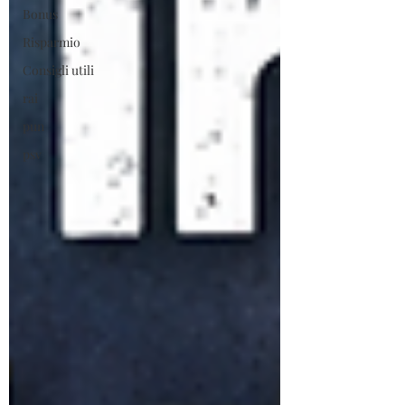
Bonus
Risparmio
Consigli utili
rai
pun
psv