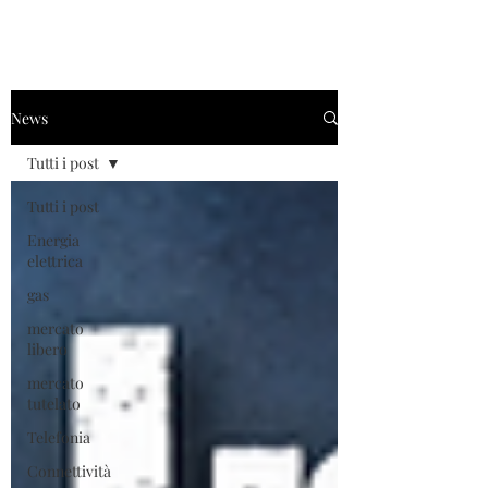
News
Tutti i post
Tutti i post
Energia
elettrica
gas
mercato
libero
mercato
tutelato
Telefonia
Connettività