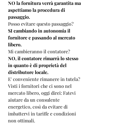
NO la fornitura verrà garantita ma 
aspettiamo la procedura di 
passaggio.
Posso evitare questo passaggio?
SI cambiando in autonomia il 
fornitore e passando al mercato 
libero.
Mi cambieranno il contatore?
NO, il contatore rimarrà lo stesso 
in quanto è di proprietà del 
distributore locale.
E' conveniente rimanere in tutela? 
Visti i fornitori che ci sono nel 
mercato libero, oggi direi: Fatevi 
aiutare da un consulente 
energetico, così da evitare di 
imbattervi in tariffe e condizioni 
non ottimali.