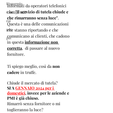
Risparmio
informati da operatori telefonici 
che: 
"il servizio di tutela chiude e 
Consigli utili
che rimarranno senza luce"
.
rai
Questa è una delle comunicazioni 
pun
che stanno riportando e che 
comunicano ai clienti, che cadono 
psv
in questa 
informazione non 
corretta
,  di passare al nuovo 
fornitore.
Ti spiego meglio, così da 
non 
cadere
 in truffe.
Chiude il mercato di tutela?  
SI A 
GENNAIO 2024 per i 
domestici
, invece per le aziende e 
PMI è già chiuso.
Rimarrò senza fornitore o mi 
toglieranno la luce?