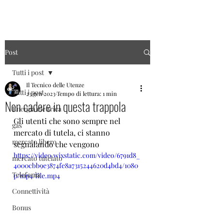
Post
Tutti i post
Il Tecnico delle Utenze
Tutti i post
23 gen 2023
Tempo di lettura: 1 min
Non cadere in questa trappola
Energia elettrica
Gli utenti che sono sempre nel 
gas
mercato di tutela, ci stanno 
mercato libero
segnalando che vengono
https://video.wixstatic.com/video/6791d8_
mercato tutelato
4000cbb9e3874fe8a7315244620d4bd4/1080
Telefonia
p/mp4/file.mp4
Connettività
Bonus